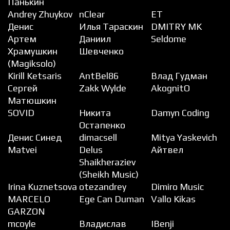
Панькин
Andrey Zhuykov
nClear
ET
Денис
Илья Тараскин
DMITRY MK
Артем
Даниил
Seldome
Храмушкин
Шевченко
(Magiksolo)
Kirill Ketsaris
AntBel86
Влад Гудман
Сергей
Zakk Wylde
AkognitO
Матюшкин
SOVID
Никита
Damyn Coding
Остапенко
Денис Синед
dimacsell
Mitya Yaskevich
Matvei
Delus
Айтвел
Shaikheraziev
(Sheikh Music)
Irina Kuznetsova
otezandrey
Dimiro Music
MARCELO
Ege Can Duman
Vallo Kikas
GARZON
mcoyle
Владислав
IBenji