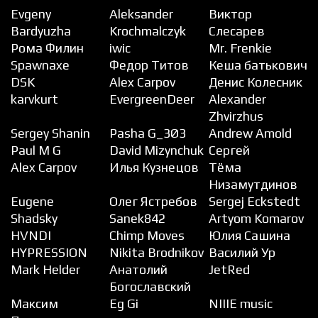
Evgeny
Aleksander
Виктор
Bardyuzha
Krochmalczyk
Слесарев
Рома Филин
iwic
Mr. Frenkie
Spawnaxe
Федор Титов
Кеша батькович
DSK
Alex Carpov
Денис Колесник
karvkurt
EvergreenDeer
Alexander
Zhvirzhus
Sergey Shanin
Pasha G_3Ø3
Andrew Amold
Paul M G
David Mizynchuk
Сергей
Alex Carpov
Илья Кузнецов
Тёма
Низамутдинов
Eugene
Олег Ястребов
Sergej Eckstedt
Shadsky
Sanek842
Artyom Komarov
HVNDI
Chimp Moves
Юлия Сашина
HYPRESSION
Nikita Brodnikov
Василий Ур
Mark Helder
Анатолий
JetRed
Богославский
Максим
Eg Gi
NIIIE music